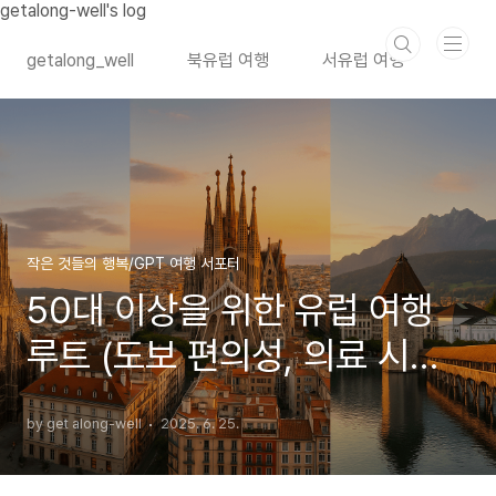
본문 바로가기
getalong-well's log
getalong_well
북유럽 여행
서유럽 여행
작은 것들의 행복/GPT 여행 서포터
50대 이상을 위한 유럽 여행
루트 (도보 편의성, 의료 시스
템)
by get along-well
2025. 6. 25.