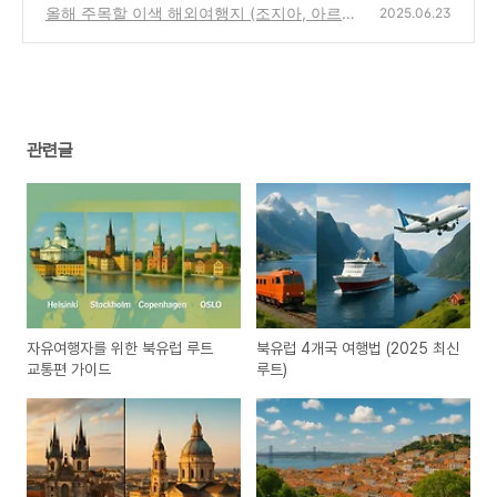
한 도시 위주)
올해 주목할 이색 해외여행지 (조지아, 아르메
(0)
2025.06.23
니아, 몬테네그로)
(0)
관련글
자유여행자를 위한 북유럽 루트
북유럽 4개국 여행법 (2025 최신
교통편 가이드
루트)