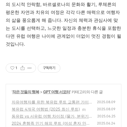
의 도시적 안락함, 바르셀로나의 문화와 활기, 루체른의
평온한 자연과 치유의 여정은 각각 다른 매력으로 여행자
의 삶을 풍요롭게 해 줍니다. 자신의 체력과 관심사에 맞
는 도시를 선택하고, 느긋한 일정과 충분한 휴식을 포함한
다면 유럽 여행은 나이에 관계없이 더없이 멋진 경험이 될
것입니다.
1
구독하기
'
작은 것들의 행복
>
GPT 여행 서포터
' 카테고리의 다른 글
자유여행자를 위한 북유럽 루트 교통편 가이드
2025.08.09
북유럽 4개국 여행법 (2025 최신 루트)
(0)
2025.08.09
(0)
동유럽 vs 서유럽 여행 차이점 (물가, 분위기,
2025.06.25
치안)
2024 혼행족 인기 해외 루트 (여성 혼자 안전
(0)
2025.06.24