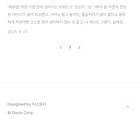
'북유럽' 하면 가장 먼저 생각나는 키워드가 '오로라', '눈', '백야' 등 자연과 관련
된 이미지가 많이 떠오른다. 거리도 멀고 놀거리, 즐길거리가 많이 없다고 생각
하여 자유여행 코스로 많이 생각하지 않는 것 같고, 나 역시도 그랬다. 실제로
여행 코스로 찾아보려고 하면 나와있는 정보들이 많이 없다. 특히 여름에는 더
2025. 9. 27.
더욱. 그래서 사전에 GPT 여행 서포터에게도 도움을 구했다. 여행 후 기존에
올린 글을 보면서 얼마나 정확한 정보였는지 놀라기도 했다. 어찌 됐든 결론은
1
여름에 떠나는 북유럽 여행은 정말 정말 추천한다는 것!! 서유럽은 한 번 경험한
것으로 만족했었는데, 북유럽은 겨울에 또 가보고 싶다. [작은 것들의 행
복/GPT 여행 서포터] - 북유럽 4개국 순회 코스 (덴마크, 노르웨이, 스웨덴, ..
Designed by 티스토리
© Daum Corp.