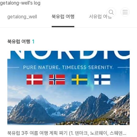
본문 바로가기
getalong-well's log
getalong_well
북유럽 여행
서유럽 여행
북유럽 여행
1
북유럽 3주 여름 여행 계획 짜기 (1. 덴마크, 노르웨이, 스웨덴, 핀란드 여행 순서 결정)