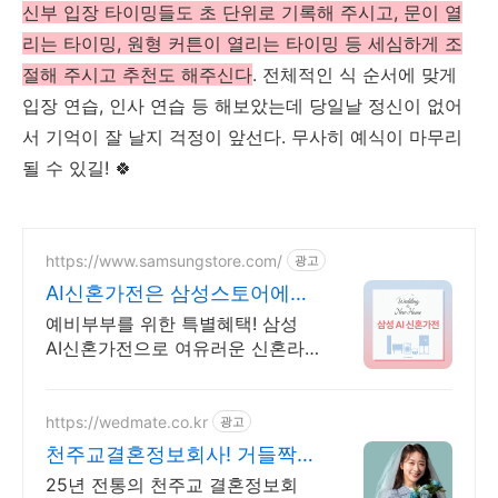
신부 입장 타이밍들도 초 단위로 기록해 주시고, 문이 열
리는 타이밍, 원형 커튼이 열리는 타이밍 등 세심하게 조
절해 주시고 추천도 해주신다
. 전체적인 식 순서에 맞게
입장 연습, 인사 연습 등 해보았는데 당일날 정신이 없어
서 기억이 잘 날지 걱정이 앞선다. 무사히 예식이 마무리
될 수 있길! 🍀
https://www.samsungstore.com/
광고
AI신혼가전은 삼성스토어에서
AI 가전부터 갤럭시까지
예비부부를 위한 특별혜택! 삼성
AI신혼가전으로 여유러운 신혼라
이프를 만나보세요!
https://wedmate.co.kr
광고
천주교결혼정보회사! 거들짝
이상형 프로필 무료 받아보기
25년 전통의 천주교 결혼정보회