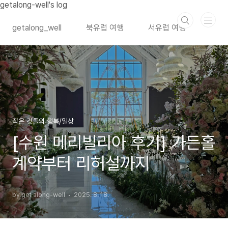
본문 바로가기
getalong-well's log
getalong_well
북유럽 여행
서유럽 여행
작은 것들의 행복/일상
[수원 메리빌리아 후기] 가든홀
계약부터 리허설까지
by get along-well
2025. 8. 18.